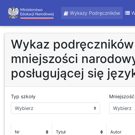
Wykazy Podręczników
W
Wykaz podręczników 
mniejszości narodowy
posługującej się języ
Typ szkoły
Mniejszoś
Nr
Tytuł
Autor