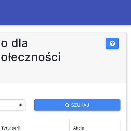
o dla
połeczności
SZUKAJ
Tytuł serii
Akcje