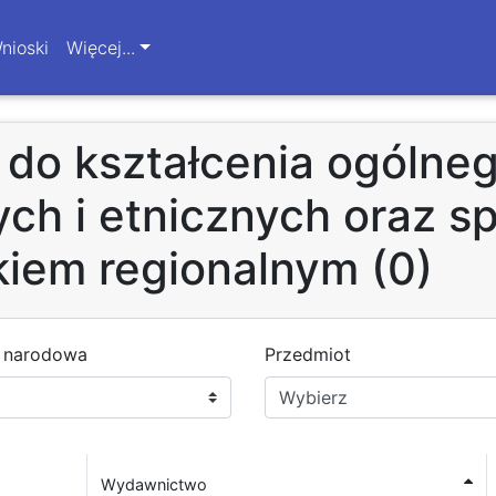
nioski
Więcej...
do kształcenia ogólneg
ch i etnicznych oraz s
kiem regionalnym (0)
ć narodowa
Przedmiot
Wydawnictwo